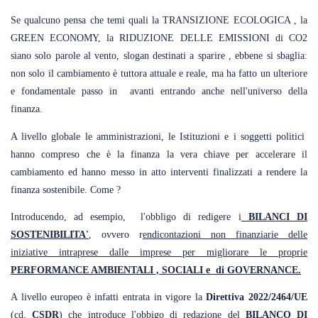
Se qualcuno pensa che temi quali la TRANSIZIONE ECOLOGICA , la
GREEN ECONOMY, la RIDUZIONE DELLE EMISSIONI di CO2
siano solo parole al vento, slogan destinati a sparire , ebbene si sbaglia:
non solo il cambiamento è tuttora attuale e reale, ma ha fatto un ulteriore
e fondamentale passo in avanti entrando anche nell'universo della
finanza.
A livello globale le amministrazioni, le Istituzioni e i soggetti politici
hanno compreso che è la finanza la vera chiave per accelerare il
cambiamento ed hanno messo in atto interventi finalizzati a rendere la
finanza sostenibile. Come ?
Introducendo, ad esempio, l'obbligo di redigere i
BILANCI DI
SOSTENIBILITA'
, ovvero r
endicontazioni non finanziarie delle
iniziative intraprese dalle imprese per migliorare le proprie
PERFORMANCE AMBIENTALI , SOCIALI e di GOVERNANCE.
A livello europeo è infatti entrata in vigore la
Direttiva 2022/2464/UE
(cd.
CSDR
) che introduce l'obbigo di redazione del
BILANCO DI