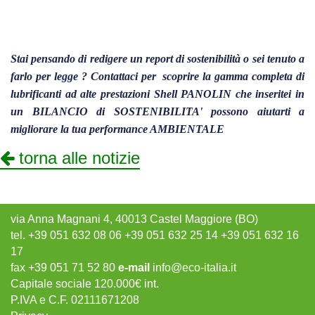
Stai pensando di redigere un report di sostenibilità o sei tenuto a
farlo per legge ? Contattaci per scoprire la gamma completa di
lubrificanti ad alte prestazioni Shell PANOLIN che inseritei in
un BILANCIO di SOSTENIBILITA' possono aiutarti a
migliorare la tua performance AMBIENTALE
torna alle notizie
via Anna Magnani 4, 40013 Castel Maggiore (BO)
tel. +39 051 632 08 06 +39 051 632 25 14 +39 051 632 16
17
fax +39 051 71 52 80
e-mail
info@eco-italia.it
Capitale sociale 120.000€ int.
P.IVA e C.F. 02111671208