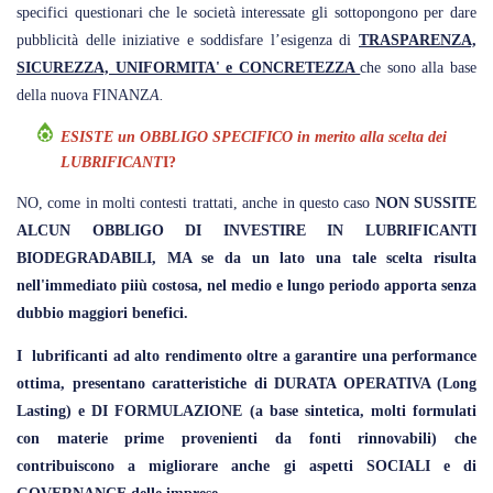
specifici questionari che le società interessate gli sottopongono per dare
pubblicità delle iniziative e soddisfare l’esigenza di
TRASPARENZA,
SICUREZZA, UNIFORMITA' e CONCRETEZZA
che sono alla base
della nuova FINANZ
A.
ESISTE un OBBLIGO SPECIFICO in merito alla scelta dei
LUBRIFICANT
I?
NO, come in molti contesti trattati, anche in questo caso
NON SUSSITE
ALCUN OBBLIGO DI INVESTIRE IN LUBRIFICANTI
BIODEGRADABILI, MA se da un lato una tale scelta risulta
nell'immediato piiù costosa, nel medio e lungo periodo apporta senza
dubbio maggiori benefici.
I lubrificanti ad alto rendimento oltre a garantire una performance
ottima, presentano caratteristiche di DURATA OPERATIVA (Long
Lasting) e DI FORMULAZIONE (a base sintetica, molti formulati
con materie prime provenienti da fonti rinnovabili) che
contribuiscono a migliorare anche gi aspetti SOCIALI e di