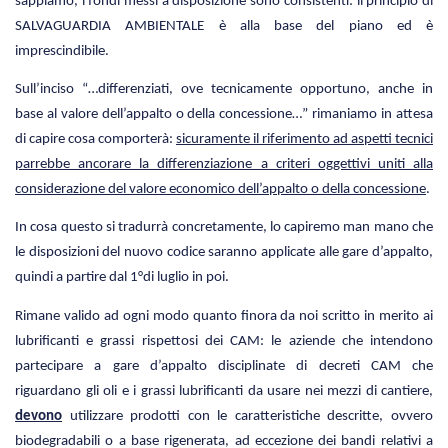
sappiamo, i fondi messi a disposizione sono consistenti: il principio di
SALVAGUARDIA AMBIENTALE è alla base del piano ed è
imprescindibile.
Sull’inciso “…differenziati, ove tecnicamente opportuno, anche in
base al valore dell’appalto o della concessione…” rimaniamo in attesa
di capire cosa comporterà:
sicuramente il riferimento ad aspetti tecnici
parrebbe ancorare la differenziazione a criteri oggettivi uniti alla
considerazione del valore economico dell’appalto o della concessione
.
In cosa questo si tradurrà concretamente, lo capiremo man mano che
le disposizioni del nuovo codice saranno applicate alle gare d’appalto,
quindi a partire dal 1°di luglio in poi.
Rimane valido ad ogni modo quanto finora da noi scritto in merito ai
lubrificanti e grassi rispettosi dei CAM: le aziende che intendono
partecipare a gare d’appalto disciplinate di decreti CAM che
riguardano gli oli e i grassi lubrificanti da usare nei mezzi di cantiere,
devono
utilizzare prodotti con le caratteristiche descritte, ovvero
biodegradabili o a base rigenerata, ad eccezione dei bandi relativi a