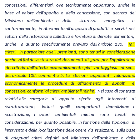
concessioni, differenziati, ove tecnicamente opportuno, anche in
base al valore dell’appalto o della concessione, con decreto del
Ministero dell’ambiente e della sicurezza energetica e
conformemente, in riferimento all’acquisto di prodotti e servizi nei
settori della ristorazione collettiva e fornitura di derrate alimentari,
anche a quanto specificamente previsto dall’articolo 130.
Tali
criteri, in particolare quelli premianti, sono tenuti in considerazione
anche ai fini della stesura dei documenti di gara per l’applicazione
del criterio dell’offerta economicamente piu’ vantaggiosa, ai sensi
dell’articolo 108, commi 4 e 5. Le stazioni appaltanti valorizzano
economicamente le procedure di affidamento di appalti e
concessioni conformi ai criteri ambientali minimi
. Nel caso di contratti
relativi alle categorie di appalto riferite agli interventi di
ristrutturazione, inclusi quelli comportanti demolizione e
ricostruzione, i criteri ambientali minimi sono tenuti in
considerazione, per quanto possibile, in funzione della tipologia di
intervento e della localizzazione delle opere da realizzare, sulla base
di adeguati criteri definiti dal Ministero dell’ambiente e della