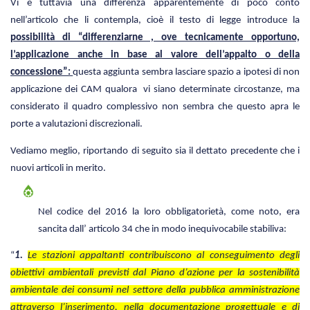
Vi è tuttavia una differenza apparentemente di poco conto
nell’articolo che li contempla, cioè il testo di legge introduce la
possibilità di “differenziarne , ove tecnicamente opportuno,
l’applicazione anche in base al valore dell’appalto o della
concessione”:
questa aggiunta sembra lasciare spazio a ipotesi di non
applicazione dei CAM qualora vi siano determinate circostanze, ma
considerato il quadro complessivo non sembra che questo apra le
porte a valutazioni discrezionali.
Vediamo meglio,
riportando di seguito sia il dettato precedente che i
nuovi articoli in merito.
Nel codice del 2016 la loro obbligatorietà, come noto, era
sancita dall’ articolo 34 che in modo inequivocabile stabiliva:
“
1.
Le stazioni appaltanti contribuiscono al conseguimento degli
obiettivi ambientali previsti dal Piano d’azione per la sostenibilità
ambientale dei consumi nel settore della pubblica amministrazione
attraverso l’inserimento, nella documentazione progettuale e di