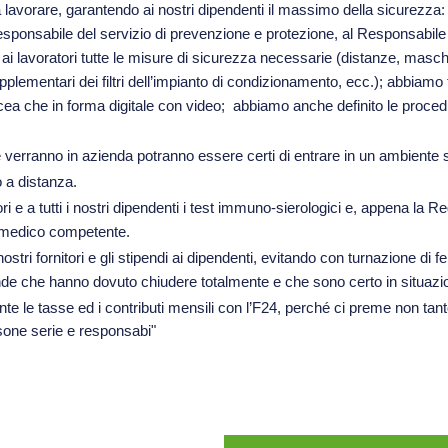
 a lavorare, garantendo ai nostri dipendenti il massimo della sicurezz
ponsabile del servizio di prevenzione e protezione, al Responsabile d
i lavoratori tutte le misure di sicurezza necessarie (distanze, mascher
upplementari dei filtri dell’impianto di condizionamento, ecc.); abbiamo
cea che in forma digitale con video; abbiamo anche definito le procedur
ranno in azienda potranno essere certi di entrare in un ambiente s
o a distanza.
i e a tutti i nostri dipendenti i test immuno-sierologici e, appena la R
l medico competente.
ri fornitori e gli stipendi ai dipendenti, evitando con turnazione di fer
 che hanno dovuto chiudere totalmente e che sono certo in situazioni p
te le tasse ed i contributi mensili con l’F24, perché ci preme non tant
sone serie e responsabi"