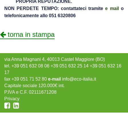
PROPRIA REPUTAZIONE.
NON PERDETE TEMPO: contattateci tramite
e mail
o
telefonicamente allo 051 6320806
torna in stampa
via Anna Magnani 4, 40013 Castel Maggiore (BO)
tel. +39 051 632 08 06 +39 051 632 25 14 +39 051 632 16
17
fax +39 051 71 52 80
e-mail
info@eco-italia.it
Capitale sociale 120.000€ int.
P.IVA e C.F. 02111671208
Privacy