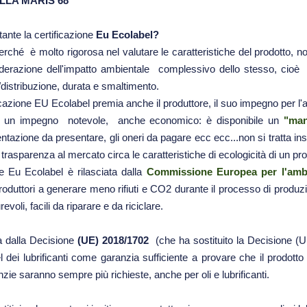
LLA MARIS 68
ante la certificazione
Eu Ecolabel?
erché è molto rigorosa nel valutare le caratteristiche del prodotto, 
erazione dell'impatto ambientale complessivo dello stesso, cioè in
distribuzione, durata e smaltimento.
tificazione EU Ecolabel premia anche il produttore, il suo impegno per l
fatti un impegno notevole, anche economico: è disponibile un
"man
ntazione da presentare, gli oneri da pagare ecc ecc...non si tratta i
rasparenza al mercato circa le caratteristiche di ecologicità di un pro
ne Eu Ecolabel è rilasciata dalla
Commissione Europea per l'ambi
oduttori a generare meno rifiuti e CO2 durante il processo di produzi
oli, facili da riparare e da riciclare.
ata dalla Decisione
(UE) 2018/1702
(che ha sostituito la Decisione (U
el dei lubrificanti come garanzia sufficiente a provare che il prodott
ie saranno sempre più richieste, anche per oli e lubrificanti.