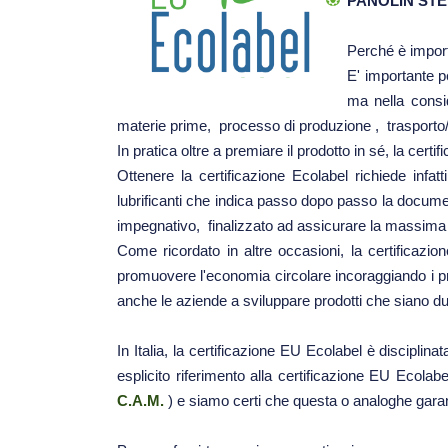
PANOLIN STE
Perché è import
E' importante p
ma nella consid
materie prime, processo di produzione , trasporto/
In pratica oltre a premiare il prodotto in sé, la cer
Ottenere la certificazione Ecolabel richiede in
lubrificanti che indica passo dopo passo la docume
impegnativo, finalizzato ad assicurare la massima t
Come ricordato in altre occasioni, la certificazio
promuovere l'economia circolare incoraggiando i pr
anche le aziende a sviluppare prodotti che siano durev
In Italia, la certificazione EU Ecolabel è disciplin
esplicito riferimento alla certificazione EU Ecolab
C.A.M.
) e siamo certi che questa o analoghe garanz